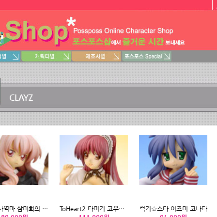
CLAYZ
제로의사역마 삼미희의 윤무 루이즈
ToHeart2 타미키 코우사카 메이드Ver.
럭키☆스타 이즈미 코나타