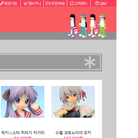
럭키☆스타 히라기 카가미
수월 코토노미야 유키