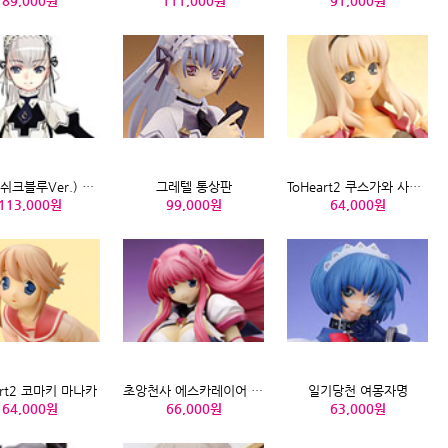
89,000원
111,000원
91,000원
그레텔(쉬크블루Ver.) 아미아미한정판
그레텔 통상판
ToHeart2 쿠스가와 사사라 학교수영복메이드 핑크.Ver. 미야자와모형한정
113,000원
99,000원
64,000원
art2 코마키 마나카
초앙천사 에스카레이어 에스카레이어
일기당천 여몽자명
64,000원
66,000원
63,000원